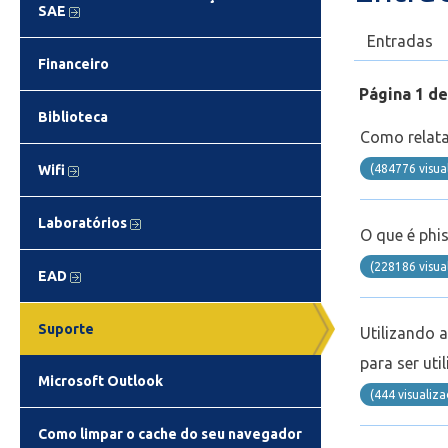
SAE
Entradas
Financeiro
Página 1 de
Biblioteca
Como relata
(484776 visua
Wifi
Laboratórios
O que é phis
(228186 visua
EAD
Suporte
Utilizando 
para ser ut
Microsoft Outlook
(444 visualiz
Como limpar o cache do seu navegador