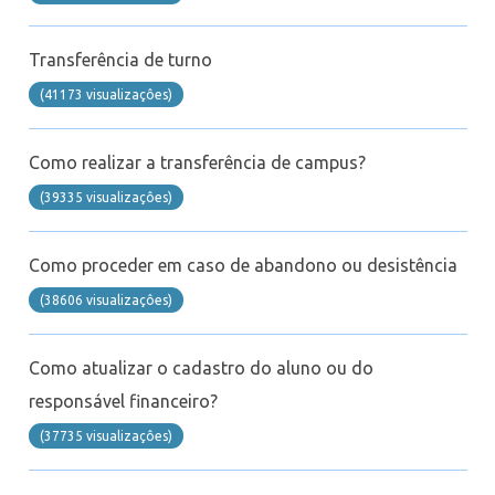
Suporte
Transferência de turno
Videoconferência
(41173 visualizaçôes)
Telefonia
Como realizar a transferência de campus?
Office 365
(39335 visualizaçôes)
Intercâmbio
Como proceder em caso de abandono ou desistência
(38606 visualizaçôes)
Fluig
Como atualizar o cadastro do aluno ou do
Feedz
responsável financeiro?
(37735 visualizaçôes)