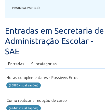
Pesquisa avançada
Secretaria de Administração Escolar - SAE
Diploma
Entradas em Secretaria de
Matrícula
Administração Escolar -
Financeiro
SAE
Biblioteca
Entradas
Subcategorias
Wifi
Horas complementares - Possíveis Erros
(70886 visualizaçôes)
Laboratórios
Como realizar a reopção de curso
EAD
(42445 visualizaçôes)