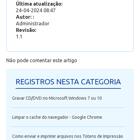
Última atualização:
Como gerar um link de acesso para uma equipe
24-04-2024 08:47
no Microsoft Teams
Autor: :
Como encontrar os aplicativos online do Office
Administrador
365, inclusive o Outlook Web?
Revisão:
Como acessar o Outlook Web
1.1
Não pode comentar este artigo
REGISTROS NESTA CATEGORIA
Gravar CD/DVD no Microsoft Windows 7 ou 10
Limpar o cache do navegador - Google Chrome
Como enviar e imprimir arquivos nos Totens de Impressão