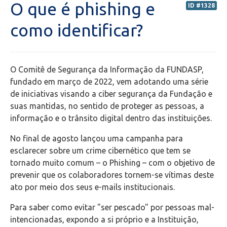
O que é phishing e
ID #1328
Secretaria de Administração Escolar - SAE
como identificar?
Financeiro
O Comitê de Segurança da Informação da FUNDASP,
Biblioteca
fundado em março de 2022, vem adotando uma série
de iniciativas visando a ciber segurança da Fundação e
Wifi
suas mantidas, no sentido de proteger as pessoas, a
informação e o trânsito digital dentro das instituições.
Laboratórios
No final de agosto lançou uma campanha para
esclarecer sobre um crime cibernético que tem se
EAD
tornado muito comum – o Phishing – com o objetivo de
prevenir que os colaboradores tornem-se vítimas deste
Suporte
ato por meio dos seus e-mails institucionais.
Para saber como evitar "ser pescado" por pessoas mal-
Microsoft Outlook
intencionadas, expondo a si próprio e a Instituição,