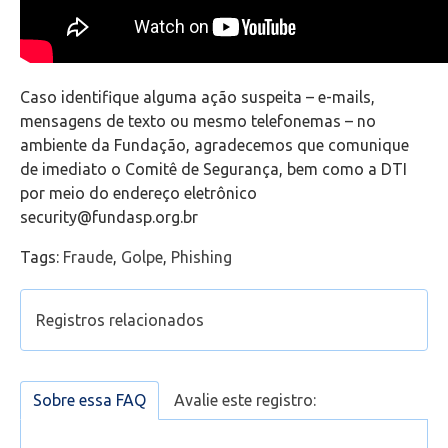
Office 365
Caso identifique alguma ação suspeita – e-mails,
Intercâmbio
mensagens de texto ou mesmo telefonemas – no
ambiente da Fundação, agradecemos que comunique
Fluig
de imediato o Comitê de Segurança, bem como a DTI
por meio do endereço eletrônico
Feedz
security@fundasp.org.br
Tags:
Fraude
,
Golpe
,
Phishing
Registros relacionados
Como relatar um e-mail como
golpe/fraude/phishing
Sobre essa FAQ
Avalie este registro:
Como verificar se estou autenticado com a conta
de estudante no Microsoft Teams