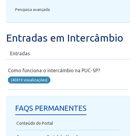
Pesquisa avançada
Secretaria de Administração Escolar - SAE
Financeiro
Entradas em Intercâmbio
Biblioteca
Entradas
Wifi
Como funciona o intercâmbio na PUC-SP?
Laboratórios
(40810 visualizaçôes)
EAD
FAQS PERMANENTES
Suporte
Conteúdo do Portal
Videoconferência