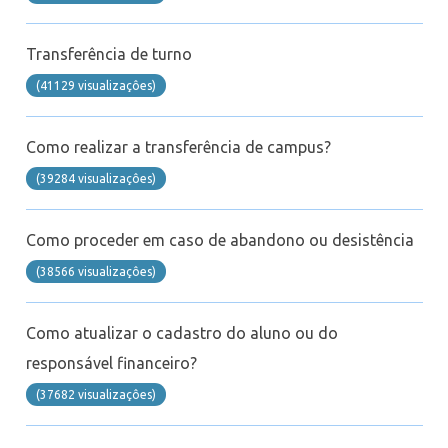
Suporte
Transferência de turno
Videoconferência
(41129 visualizaçôes)
Telefonia
Como realizar a transferência de campus?
Office 365
(39284 visualizaçôes)
Intercâmbio
Como proceder em caso de abandono ou desistência
(38566 visualizaçôes)
Fluig
Como atualizar o cadastro do aluno ou do
Feedz
responsável financeiro?
(37682 visualizaçôes)