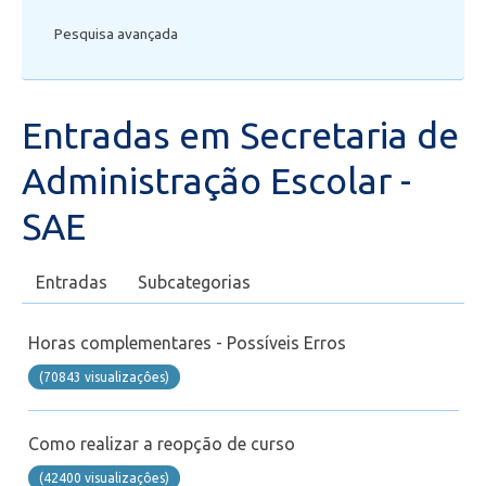
Pesquisa avançada
Secretaria de Administração Escolar - SAE
Diploma
Entradas em Secretaria de
Matrícula
Administração Escolar -
Financeiro
SAE
Biblioteca
Entradas
Subcategorias
Wifi
Horas complementares - Possíveis Erros
(70843 visualizaçôes)
Laboratórios
Como realizar a reopção de curso
EAD
(42400 visualizaçôes)