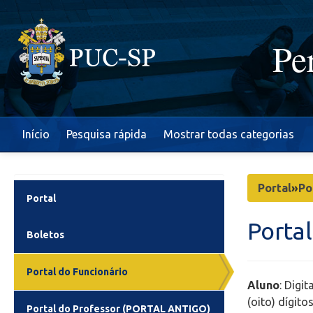
Pe
Início
Pesquisa rápida
Mostrar todas categorias
Portal
»
Po
Portal
Porta
Boletos
Portal do Funcionário
Aluno
: Digi
(oito) dígit
Portal do Professor (PORTAL ANTIGO)