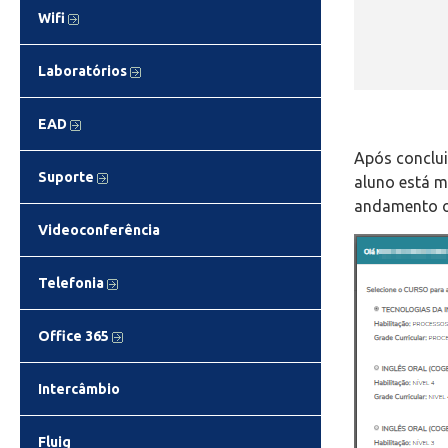
Wifi
Laboratórios
EAD
Após conclui
Suporte
aluno está m
andamento ou
Videoconferência
Telefonia
Office 365
Intercâmbio
Fluig