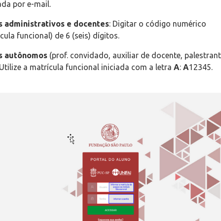
ada por e-mail.
s administrativos e docentes
: Digitar o código numérico
ula funcional) de 6 (seis) dígitos.
os autônomos
(prof. convidado, auxiliar de docente, palestran
: Utilize a matrícula funcional iniciada com a letra
A
:
A
12345.