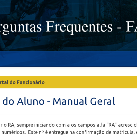
rguntas Frequentes - 
rtal do Funcionário
l do Aluno - Manual Geral
tar o RA, sempre iniciando com a os campos alfa “RA” acresci
os numéricos. Este nº é entregue na confirmação de matrícula, 