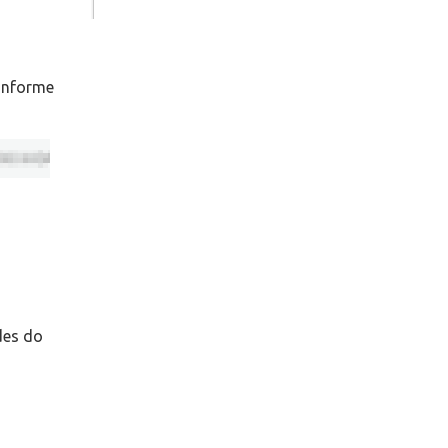
conforme
des do