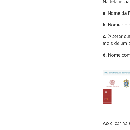
Na tela inici
a.
Nome da Fi
b.
Nome do c
c.
‘Alterar cu
mais de um 
d.
Nome comp
Ao clicar na