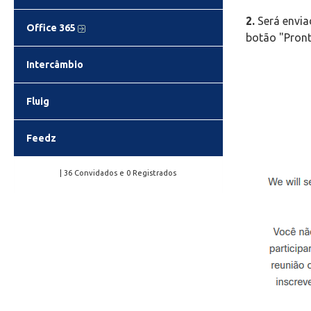
2.
Será envia
Office 365
botão "Pront
Intercâmbio
Fluig
Feedz
| 36 Convidados e 0 Registrados