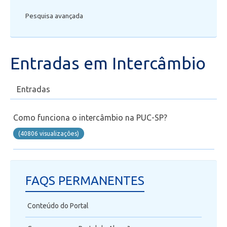
Pesquisa avançada
Secretaria de Administração Escolar - SAE
Financeiro
Entradas em Intercâmbio
Biblioteca
Entradas
Wifi
Como funciona o intercâmbio na PUC-SP?
Laboratórios
(40806 visualizaçôes)
EAD
FAQS PERMANENTES
Suporte
Conteúdo do Portal
Videoconferência