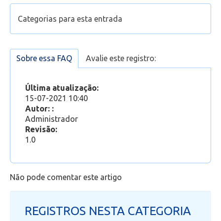
Configurar leitura de e-mail no Outlook Desktop
Categorias para esta entrada
2016 (e-mail @pucsp.br antigo)
Configurar conta de e-mail no Outlook do Office
Suporte
365 (Office 365 - E-mail novo)
Configurar leitura de e-mail no Outlook
Sobre essa FAQ
Avalie este registro:
Office 365
»
Outlook Web
App/Mobile (e-mail @pucsp.br antigo)
Conhecendo o Outlook Web
Última atualização:
15-07-2021 10:40
Autor: :
Administrador
Revisão:
1.0
Não pode comentar este artigo
REGISTROS NESTA CATEGORIA