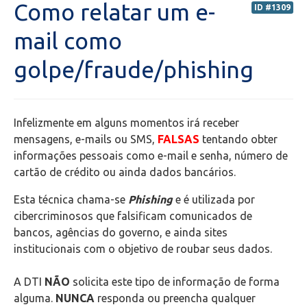
Como relatar um e-
ID #1309
Secretaria de Administração Escolar - SAE
mail como
golpe/fraude/phishing
Financeiro
Biblioteca
Infelizmente em alguns momentos irá receber
Wifi
mensagens, e-mails ou SMS,
FALSAS
tentando obter
informações pessoais como e-mail e senha, número de
cartão de crédito ou ainda dados bancários.
Laboratórios
Esta técnica chama-se
Phishing
e é utilizada por
EAD
cibercriminosos que falsificam comunicados de
bancos, agências do governo, e ainda sites
Suporte
institucionais com o objetivo de roubar seus dados.
Microsoft Outlook
A DTI
NÃO
solicita este tipo de informação de forma
alguma.
NUNCA
responda ou preencha qualquer