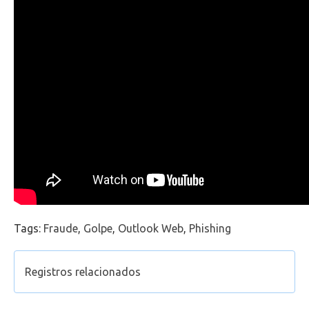
Office 365
Intercâmbio
Fluig
Feedz
Tags:
Fraude
,
Golpe
,
Outlook Web
,
Phishing
Registros relacionados
Como acessar o Outlook Web