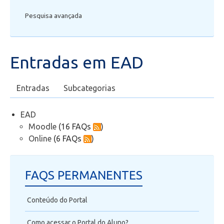
Pesquisa avançada
Secretaria de Administração Escolar - SAE
Financeiro
Entradas em EAD
Biblioteca
Entradas
Subcategorias
Wifi
EAD
Laboratórios
Moodle
(16 FAQs
)
Online
(6 FAQs
)
EAD
FAQS PERMANENTES
Moodle
Conteúdo do Portal
Online
Como acessar o Portal do Aluno?