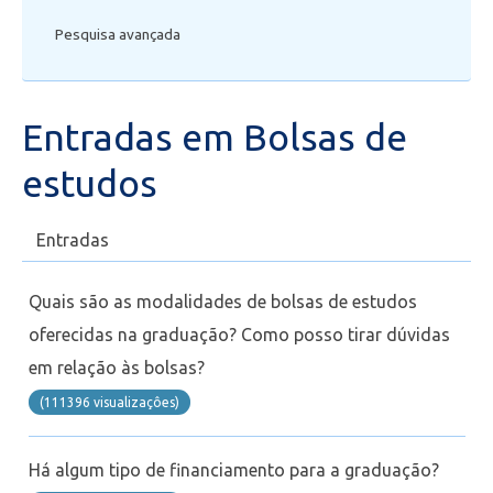
Pesquisa avançada
Secretaria de Administração Escolar - SAE
Financeiro
Entradas em Bolsas de
Biblioteca
estudos
Wifi
Entradas
Laboratórios
Quais são as modalidades de bolsas de estudos
oferecidas na graduação? Como posso tirar dúvidas
EAD
em relação às bolsas?
Suporte
(111396 visualizaçôes)
Videoconferência
Há algum tipo de financiamento para a graduação?