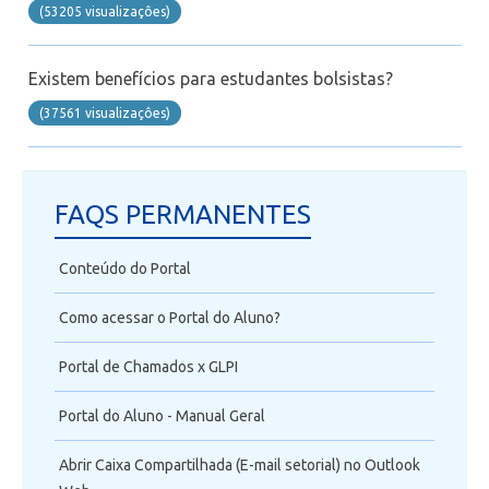
(53205 visualizaçôes)
Telefonia
Office 365
Existem benefícios para estudantes bolsistas?
(37561 visualizaçôes)
Intercâmbio
Fluig
FAQS PERMANENTES
Feedz
Conteúdo do Portal
Como acessar o Portal do Aluno?
Portal de Chamados x GLPI
Portal do Aluno - Manual Geral
Abrir Caixa Compartilhada (E-mail setorial) no Outlook