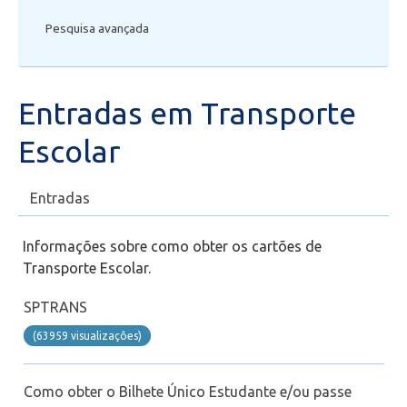
Pesquisa avançada
Secretaria de Administração Escolar - SAE
Financeiro
Entradas em Transporte
Biblioteca
Escolar
Wifi
Entradas
Laboratórios
Informações sobre como obter os cartões de
Transporte Escolar.
EAD
SPTRANS
Suporte
(63959 visualizaçôes)
Videoconferência
Como obter o Bilhete Único Estudante e/ou passe