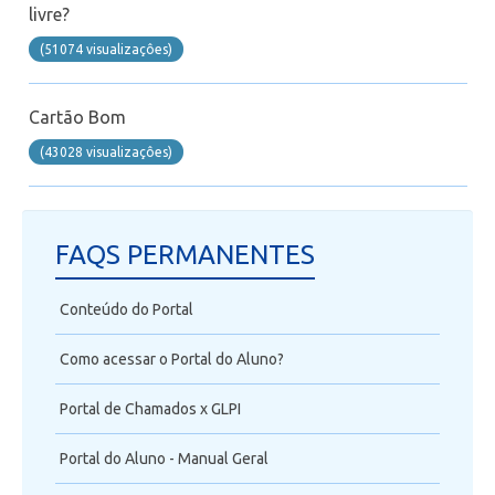
livre?
Telefonia
(51074 visualizaçôes)
Office 365
Cartão Bom
Intercâmbio
(43028 visualizaçôes)
Fluig
FAQS PERMANENTES
Feedz
Conteúdo do Portal
Como acessar o Portal do Aluno?
Portal de Chamados x GLPI
Portal do Aluno - Manual Geral