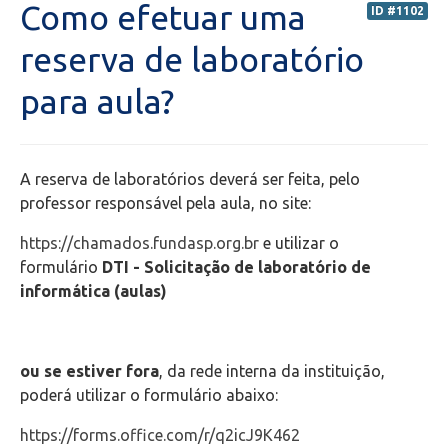
Como efetuar uma
ID #1102
Secretaria de Administração Escolar - SAE
reserva de laboratório
para aula?
Financeiro
Biblioteca
A reserva de laboratórios deverá ser feita, pelo
Wifi
professor responsável pela aula, no site:
https://chamados.fundasp.org.br
e utilizar o
Laboratórios
formulário
DTI - Solicitação de laboratório de
informática (aulas)
Adobe
EAD
ou se estiver fora
, da rede interna da instituição,
poderá utilizar o formulário abaixo:
Suporte
https://forms.office.com/r/q2icJ9K462