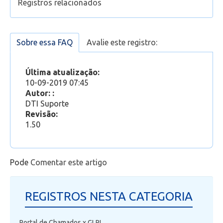
Registros relacionados
Como acessar o Portal do Aluno?
Conteúdo do Portal
Sobre essa FAQ
Avalie este registro:
Portal do Aluno - Manual Geral
(Funcionários e Professores) Não consigo
Última atualização:
acessar o Portal. Usuário ou Senha inválidos. O
10-09-2019 07:45
que faço?
Autor: :
(Aluno) Não consigo acessar o Portal. Usuário ou
DTI Suporte
Senha inválidos. O que faço?
Revisão:
1.50
Pode
Comentar este artigo
REGISTROS NESTA CATEGORIA
Portal de Chamados x GLPI