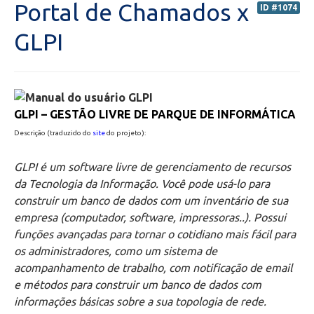
Portal de Chamados x
ID #1074
Secretaria de Administração Escolar - SAE
GLPI
Financeiro
Biblioteca
GLPI – GESTÃO LIVRE DE PARQUE DE INFORMÁTICA
Descrição (traduzido do
site
do projeto):
Wifi
GLPI é um software livre de gerenciamento de recursos
Laboratórios
da Tecnologia da Informação. Você pode usá-lo para
construir um banco de dados com um inventário de sua
EAD
empresa (computador, software, impressoras..). Possui
funções avançadas para tornar o cotidiano mais fácil para
os administradores, como um sistema de
Suporte
acompanhamento de trabalho, com notificação de email
e métodos para construir um banco de dados com
Microsoft Outlook
informações básicas sobre a sua topologia de rede.