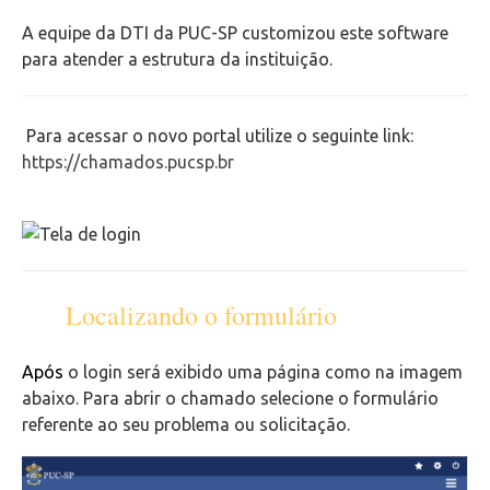
Como limpar o cache do seu navegador
A equipe da DTI da PUC-SP customizou este software
para atender a estrutura da instituição.
Configuração de softwares para leitura de e-mails
Configuração e Instalação de Equipamentos
Para acessar o novo portal utilize o seguinte link:
https://chamados.pucsp.br
Totens de Impressão
Portal de Chamados
VPN
Localizando o formulário
Outlook Web
Após
o login será exibido uma página como na imagem
abaixo. Para abrir o chamado selecione o formulário
Videoconferência
referente ao seu problema ou solicitação.
Telefonia