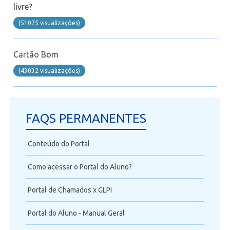
livre?
Telefonia
(51075 visualizaçôes)
Office 365
Cartão Bom
Intercâmbio
(43032 visualizaçôes)
Fluig
FAQS PERMANENTES
Feedz
Conteúdo do Portal
Como acessar o Portal do Aluno?
Portal de Chamados x GLPI
Portal do Aluno - Manual Geral