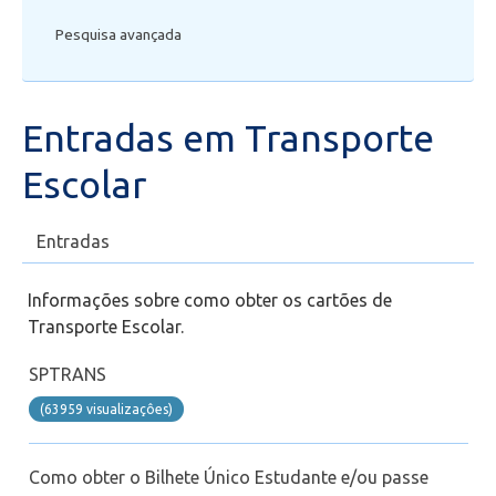
Pesquisa avançada
Secretaria de Administração Escolar - SAE
Financeiro
Entradas em Transporte
Biblioteca
Escolar
Wifi
Entradas
Laboratórios
Informações sobre como obter os cartões de
Transporte Escolar.
EAD
SPTRANS
Suporte
(63959 visualizaçôes)
Videoconferência
Como obter o Bilhete Único Estudante e/ou passe