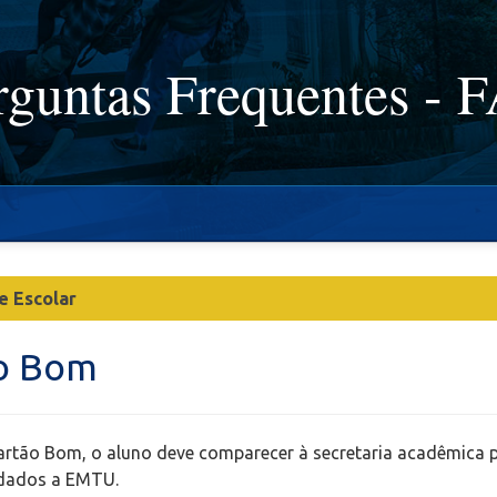
rguntas Frequentes - 
e Escolar
o Bom
artão Bom, o aluno deve comparecer à secretaria acadêmica pa
 dados a EMTU.