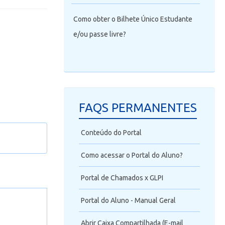
Como obter o Bilhete Único Estudante
e/ou passe livre?
FAQS PERMANENTES
Conteúdo do Portal
Como acessar o Portal do Aluno?
sistema
Portal de Chamados x GLPI
que faço?
Portal do Aluno - Manual Geral
ão
Abrir Caixa Compartilhada (E-mail