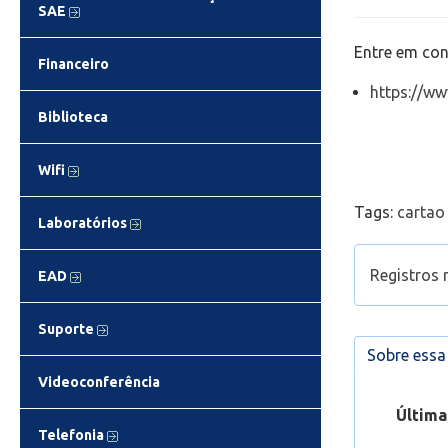
SAE
Entre em con
Financeiro
https://ww
Biblioteca
Wifi
Tags:
carta
Laboratórios
Registros 
EAD
Sou alun
Suporte
pede uma
Sobre ess
Sou alun
Videoconferência
(Aluno) 
Última
Determi
Telefonia
consegu