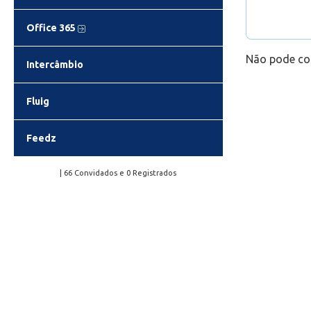
Deixando
Office 365
do curs
Não pode co
Intercâmbio
Fluig
Feedz
| 66 Convidados e 0 Registrados