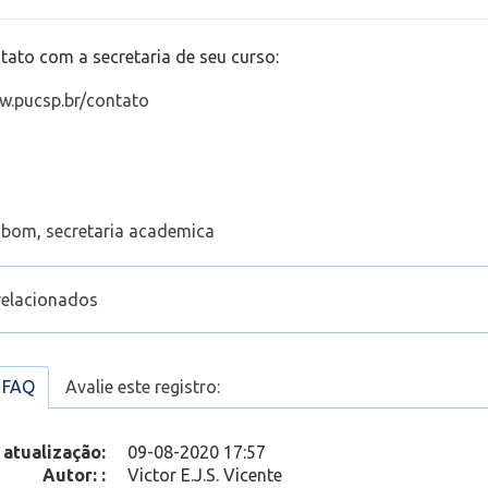
tato com a secretaria de seu curso:
w.pucsp.br/contato
o bom
,
secretaria academica
relacionados
o(a), preciso acessar o ambiente de minha disciplina, mas o 
 chave de autoinscrição. E agora?
a FAQ
Avalie este registro:
o(a), como realizo o login na plataforma Moodle?
Não consigo acessar o Portal. Usuário ou Senha inválidos. O 
 atualização:
09-08-2020 17:57
nado aluno/membro já foi adicionado a turma/equipe, mas n
Autor: :
Victor E.J.S. Vicente
e acessar. Como posso resolver?