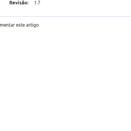
Revisão:
1.7
 as tarefas acessíveis para alunos que forem adicionados no
o
mentar este artigo