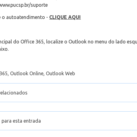
www.pucsp.br/suporte
ize o autoatendimento -
CLIQUE AQUI
rincipal do Office 365, localize o Outlook no menu do lado es
ixo.
 365
,
Outlook Online
,
Outlook Web
relacionados
ixa Compartilhada (E-mail setorial) no Outlook Web
endar uma reunião ONLINE e visualizar eventos no calendári
 para esta entrada
 Web
ontrar os aplicativos online do Office 365, inclusive o Outl
65
iar categorias no Outlook Web