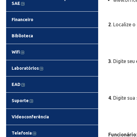
www.offic
SAE
Financeiro
2
. Localize 
Biblioteca
Wifi
3
. Digite se
Laboratórios
EAD
4
. Digite su
Suporte
Videoconferência
Telefonia
Funcionário