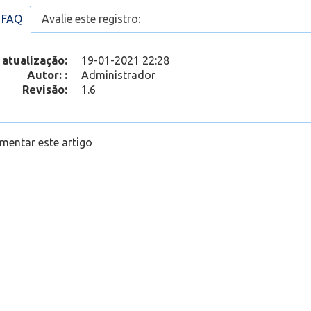
iar pastas e subpastas no Outlook Web
a FAQ
Avalie este registro:
65
»
Outlook Web
»
Outlook Web
 atualização:
19-01-2021 22:28
Autor: :
Administrador
Revisão:
1.6
mentar este artigo