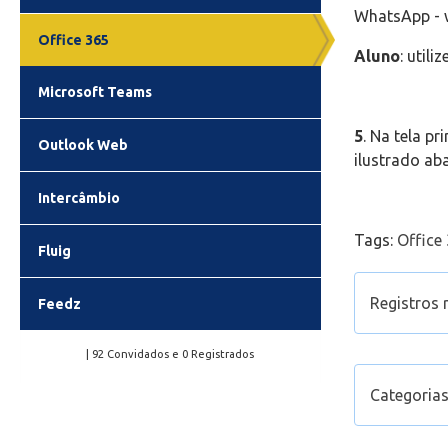
WhatsApp - 
Office 365
Aluno
: util
Microsoft Teams
5
. Na tela p
Outlook Web
ilustrado aba
Intercâmbio
Tags:
Office
Fluig
Registros 
Feedz
Abrir Ca
| 92 Convidados e 0 Registrados
Como ag
Categorias
Outlook
Como enc
Office 3
Como cr