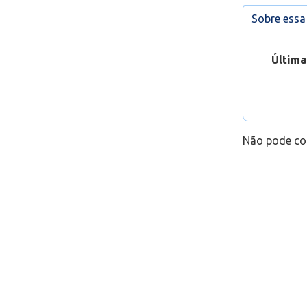
Como cr
Sobre ess
Office 3
Suporte
Última
Não pode co