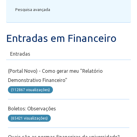
Pesquisa avançada
Secretaria de Administração Escolar - SAE
Financeiro
Entradas em Financeiro
Biblioteca
Entradas
Wifi
(Portal Novo) - Como gerar meu "Relatório
Laboratórios
Demonstrativo Financeiro"
(112867 visualizaçôes)
EAD
Boletos: Observações
Suporte
(65421 visualizaçôes)
Videoconferência
Quais são as normas financeiras da universidade?