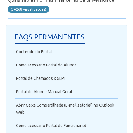
Telefonia
(36268 visualizaçôes)
Office 365
FAQS PERMANENTES
Intercâmbio
Conteúdo do Portal
Fluig
Como acessar o Portal do Aluno?
Feedz
Portal de Chamados x GLPI
Portal do Aluno - Manual Geral
Abrir Caixa Compartilhada (E-mail setorial) no Outlook
Web
Como acessar o Portal do Funcionário?