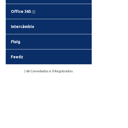
Office 365
Intercâmbio
Fluig
Feedz
| 66 Convidados e 0 Registrados