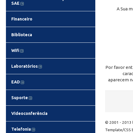
SAE
A Sua 
Financeiro
Biblioteca
Wifi
Laboratórios
Por favor en
cara
aparecem n
EAD
Suporte
Videoconferência
© 2001 - 2013
Telefonia
Template/CSS 