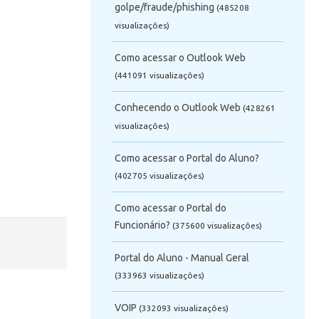
golpe/fraude/phishing
(485208
visualizaçôes)
Como acessar o Outlook Web
(441091 visualizaçôes)
Conhecendo o Outlook Web
(428261
visualizaçôes)
Como acessar o Portal do Aluno?
(402705 visualizaçôes)
Como acessar o Portal do
Funcionário?
(375600 visualizaçôes)
Portal do Aluno - Manual Geral
(333963 visualizaçôes)
VOIP
(332093 visualizaçôes)