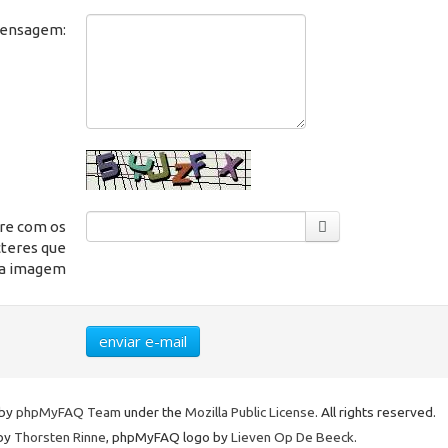
mensagem:
tre com os
cteres que
a imagem
enviar e-mail
 by
phpMyFAQ Team
under the
Mozilla Public License
. All rights reserved.
by
Thorsten Rinne
, phpMyFAQ logo by
Lieven Op De Beeck
.