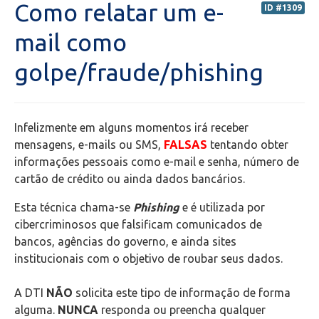
Como relatar um e-
ID #1309
Secretaria de Administração Escolar - SAE
mail como
golpe/fraude/phishing
Financeiro
Biblioteca
Infelizmente em alguns momentos irá receber
Wifi
mensagens, e-mails ou SMS,
FALSAS
tentando obter
informações pessoais como e-mail e senha, número de
cartão de crédito ou ainda dados bancários.
Laboratórios
Esta técnica chama-se
Phishing
e é utilizada por
EAD
cibercriminosos que falsificam comunicados de
bancos, agências do governo, e ainda sites
Suporte
institucionais com o objetivo de roubar seus dados.
Microsoft Outlook
A DTI
NÃO
solicita este tipo de informação de forma
alguma.
NUNCA
responda ou preencha qualquer