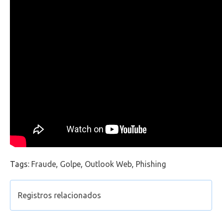
Office 365
Intercâmbio
Fluig
Feedz
Tags:
Fraude
,
Golpe
,
Outlook Web
,
Phishing
Registros relacionados
Como acessar o Outlook Web