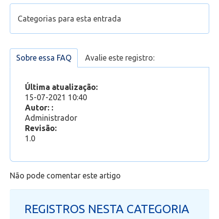
Configurar leitura de e-mail no Outlook Desktop
Categorias para esta entrada
2016 (e-mail @pucsp.br antigo)
Configurar conta de e-mail no Outlook do Office
Suporte
365 (Office 365 - E-mail novo)
Configurar leitura de e-mail no Outlook
Sobre essa FAQ
Avalie este registro:
Office 365
»
Outlook Web
App/Mobile (e-mail @pucsp.br antigo)
Conhecendo o Outlook Web
Última atualização:
15-07-2021 10:40
Autor: :
Administrador
Revisão:
1.0
Não pode comentar este artigo
REGISTROS NESTA CATEGORIA