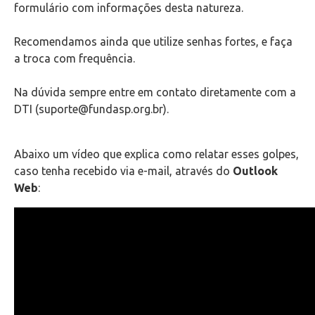
formulário com informações desta natureza.
Como limpar o cache do seu navegador
Recomendamos ainda que utilize senhas fortes, e faça
Configuração de softwares para leitura de e-mails
a troca com frequência.
Configuração e Instalação de Equipamentos
Na dúvida sempre entre em contato diretamente com a
DTI (suporte@fundasp.org.br).
Totens de Impressão
Abaixo um vídeo que explica como relatar esses golpes,
Portal de Chamados
caso tenha recebido via e-mail, através do
Outlook
Web
:
VPN
Outlook Web
Videoconferência
Telefonia