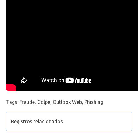
Office 365
Intercâmbio
Fluig
Feedz
Tags:
Fraude
,
Golpe
,
Outlook Web
,
Phishing
Registros relacionados
Como acessar o Outlook Web