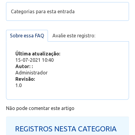
Configurar leitura de e-mail no Outlook Desktop
Categorias para esta entrada
2016 (e-mail @pucsp.br antigo)
Configurar conta de e-mail no Outlook do Office
Suporte
365 (Office 365 - E-mail novo)
Configurar leitura de e-mail no Outlook
Sobre essa FAQ
Avalie este registro:
Office 365
»
Outlook Web
App/Mobile (e-mail @pucsp.br antigo)
Conhecendo o Outlook Web
Última atualização:
15-07-2021 10:40
Autor: :
Administrador
Revisão:
1.0
Não pode comentar este artigo
REGISTROS NESTA CATEGORIA