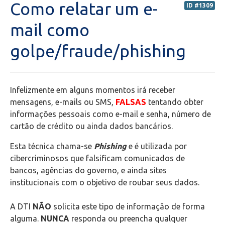
Como relatar um e-
ID #1309
Secretaria de Administração Escolar - SAE
mail como
golpe/fraude/phishing
Financeiro
Biblioteca
Infelizmente em alguns momentos irá receber
Wifi
mensagens, e-mails ou SMS,
FALSAS
tentando obter
informações pessoais como e-mail e senha, número de
cartão de crédito ou ainda dados bancários.
Laboratórios
Esta técnica chama-se
Phishing
e é utilizada por
EAD
cibercriminosos que falsificam comunicados de
bancos, agências do governo, e ainda sites
Suporte
institucionais com o objetivo de roubar seus dados.
Microsoft Outlook
A DTI
NÃO
solicita este tipo de informação de forma
alguma.
NUNCA
responda ou preencha qualquer