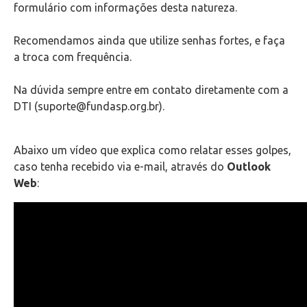
formulário com informações desta natureza.
Como limpar o cache do seu navegador
Recomendamos ainda que utilize senhas fortes, e faça
Configuração de softwares para leitura de e-mails
a troca com frequência.
Configuração e Instalação de Equipamentos
Na dúvida sempre entre em contato diretamente com a
DTI (suporte@fundasp.org.br).
Totens de Impressão
Abaixo um vídeo que explica como relatar esses golpes,
Portal de Chamados
caso tenha recebido via e-mail, através do
Outlook
Web
:
VPN
Outlook Web
Videoconferência
Telefonia