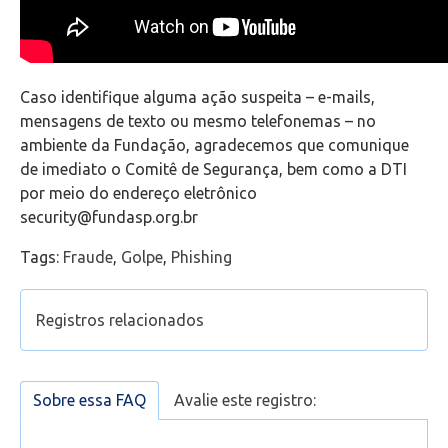
Office 365
Caso identifique alguma ação suspeita – e-mails,
Intercâmbio
mensagens de texto ou mesmo telefonemas – no
ambiente da Fundação, agradecemos que comunique
Fluig
de imediato o Comitê de Segurança, bem como a DTI
por meio do endereço eletrônico
Feedz
security@fundasp.org.br
Tags:
Fraude
,
Golpe
,
Phishing
Registros relacionados
Como relatar um e-mail como
golpe/fraude/phishing
Sobre essa FAQ
Avalie este registro:
Como verificar se estou autenticado com a conta
de estudante no Microsoft Teams