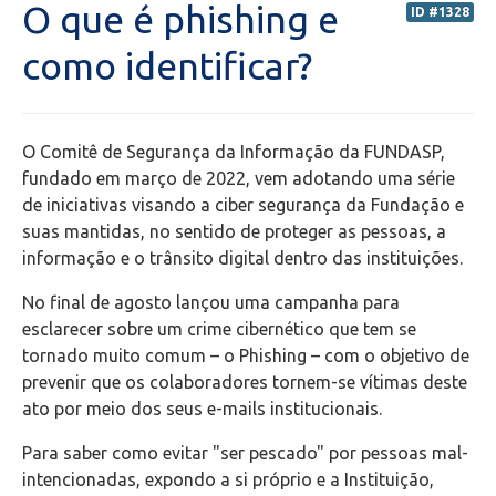
O que é phishing e
ID #1328
Secretaria de Administração Escolar - SAE
como identificar?
Financeiro
O Comitê de Segurança da Informação da FUNDASP,
Biblioteca
fundado em março de 2022, vem adotando uma série
de iniciativas visando a ciber segurança da Fundação e
Wifi
suas mantidas, no sentido de proteger as pessoas, a
informação e o trânsito digital dentro das instituições.
Laboratórios
No final de agosto lançou uma campanha para
esclarecer sobre um crime cibernético que tem se
EAD
tornado muito comum – o Phishing – com o objetivo de
prevenir que os colaboradores tornem-se vítimas deste
Suporte
ato por meio dos seus e-mails institucionais.
Para saber como evitar "ser pescado" por pessoas mal-
Microsoft Outlook
intencionadas, expondo a si próprio e a Instituição,