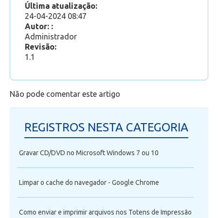
Última atualização:
Como gerar um link de acesso para uma equipe
24-04-2024 08:47
no Microsoft Teams
Autor: :
Como encontrar os aplicativos online do Office
Administrador
365, inclusive o Outlook Web?
Revisão:
Como acessar o Outlook Web
1.1
Não pode comentar este artigo
REGISTROS NESTA CATEGORIA
Gravar CD/DVD no Microsoft Windows 7 ou 10
Limpar o cache do navegador - Google Chrome
Como enviar e imprimir arquivos nos Totens de Impressão