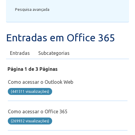
Pesquisa avançada
Secretaria de Administração Escolar - SAE
Financeiro
Entradas em Office 365
Biblioteca
Entradas
Subcategorias
Wifi
Página 1 de 3 Páginas
Laboratórios
Como acessar o Outlook Web
EAD
(441511 visualizaçôes)
Suporte
Como acessar o Office 365
(269932 visualizaçôes)
Videoconferência