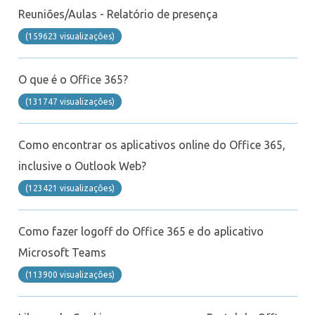
Telefonia
Reuniões/Aulas - Relatório de presença
(159623 visualizaçôes)
Office 365
O que é o Office 365?
Microsoft Teams
(131747 visualizaçôes)
Outlook Web
Como encontrar os aplicativos online do Office 365,
Intercâmbio
inclusive o Outlook Web?
(123421 visualizaçôes)
Fluig
Como fazer logoff do Office 365 e do aplicativo
Feedz
Microsoft Teams
(113900 visualizaçôes)