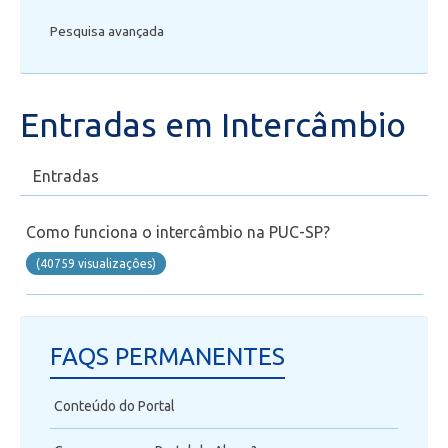
Pesquisa avançada
Secretaria de Administração Escolar - SAE
Financeiro
Entradas em Intercâmbio
Biblioteca
Entradas
Wifi
Como funciona o intercâmbio na PUC-SP?
Laboratórios
(40759 visualizaçôes)
EAD
FAQS PERMANENTES
Suporte
Conteúdo do Portal
Videoconferência