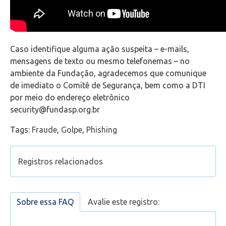
Office 365
Caso identifique alguma ação suspeita – e-mails,
Intercâmbio
mensagens de texto ou mesmo telefonemas – no
ambiente da Fundação, agradecemos que comunique
Fluig
de imediato o Comitê de Segurança, bem como a DTI
por meio do endereço eletrônico
Feedz
security@fundasp.org.br
Tags:
Fraude
,
Golpe
,
Phishing
Registros relacionados
Como relatar um e-mail como
golpe/fraude/phishing
Sobre essa FAQ
Avalie este registro:
Como verificar se estou autenticado com a conta
de estudante no Microsoft Teams