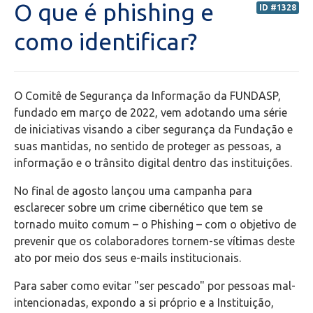
O que é phishing e
ID #1328
Secretaria de Administração Escolar - SAE
como identificar?
Financeiro
O Comitê de Segurança da Informação da FUNDASP,
Biblioteca
fundado em março de 2022, vem adotando uma série
de iniciativas visando a ciber segurança da Fundação e
Wifi
suas mantidas, no sentido de proteger as pessoas, a
informação e o trânsito digital dentro das instituições.
Laboratórios
No final de agosto lançou uma campanha para
esclarecer sobre um crime cibernético que tem se
EAD
tornado muito comum – o Phishing – com o objetivo de
prevenir que os colaboradores tornem-se vítimas deste
Suporte
ato por meio dos seus e-mails institucionais.
Para saber como evitar "ser pescado" por pessoas mal-
Microsoft Outlook
intencionadas, expondo a si próprio e a Instituição,