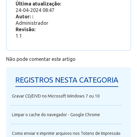
Última atualização:
Como gerar um link de acesso para uma equipe
24-04-2024 08:47
no Microsoft Teams
Autor: :
Como encontrar os aplicativos online do Office
Administrador
365, inclusive o Outlook Web?
Revisão:
Como acessar o Outlook Web
1.1
Não pode comentar este artigo
REGISTROS NESTA CATEGORIA
Gravar CD/DVD no Microsoft Windows 7 ou 10
Limpar o cache do navegador - Google Chrome
Como enviar e imprimir arquivos nos Totens de Impressão