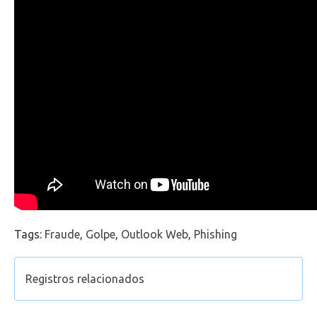
Office 365
Intercâmbio
Fluig
Feedz
Tags:
Fraude
,
Golpe
,
Outlook Web
,
Phishing
Registros relacionados
Como acessar o Outlook Web