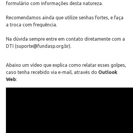
formulário com informações desta natureza.
Como limpar o cache do seu navegador
Recomendamos ainda que utilize senhas fortes, e faça
Configuração de softwares para leitura de e-mails
a troca com frequência.
Configuração e Instalação de Equipamentos
Na dúvida sempre entre em contato diretamente com a
DTI (suporte@fundasp.org.br).
Totens de Impressão
Abaixo um vídeo que explica como relatar esses golpes,
Portal de Chamados
caso tenha recebido via e-mail, através do
Outlook
Web
:
VPN
Outlook Web
Videoconferência
Telefonia