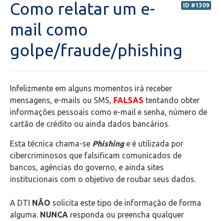
Como relatar um e-
ID #1309
Secretaria de Administração Escolar - SAE
mail como
golpe/fraude/phishing
Financeiro
Biblioteca
Infelizmente em alguns momentos irá receber
Wifi
mensagens, e-mails ou SMS,
FALSAS
tentando obter
informações pessoais como e-mail e senha, número de
cartão de crédito ou ainda dados bancários.
Laboratórios
Esta técnica chama-se
Phishing
e é utilizada por
EAD
cibercriminosos que falsificam comunicados de
bancos, agências do governo, e ainda sites
Suporte
institucionais com o objetivo de roubar seus dados.
Microsoft Outlook
A DTI
NÃO
solicita este tipo de informação de forma
alguma.
NUNCA
responda ou preencha qualquer