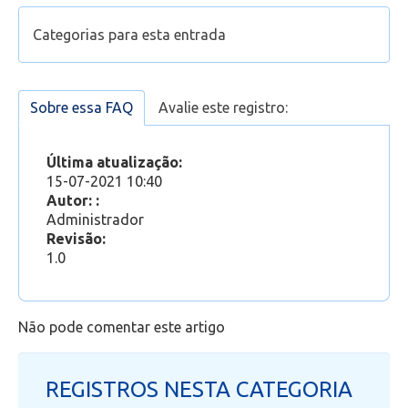
Configurar leitura de e-mail no Outlook Desktop
Categorias para esta entrada
2016 (e-mail @pucsp.br antigo)
Configurar conta de e-mail no Outlook do Office
Suporte
365 (Office 365 - E-mail novo)
Configurar leitura de e-mail no Outlook
Sobre essa FAQ
Avalie este registro:
Office 365
»
Outlook Web
App/Mobile (e-mail @pucsp.br antigo)
Conhecendo o Outlook Web
Última atualização:
15-07-2021 10:40
Autor: :
Administrador
Revisão:
1.0
Não pode comentar este artigo
REGISTROS NESTA CATEGORIA