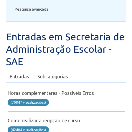
Pesquisa avançada
Secretaria de Administração Escolar - SAE
Diploma
Entradas em Secretaria de
Matrícula
Administração Escolar -
Financeiro
SAE
Biblioteca
Entradas
Subcategorias
Wifi
Horas complementares - Possíveis Erros
(70847 visualizaçôes)
Laboratórios
Como realizar a reopção de curso
EAD
(42404 visualizaçôes)