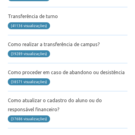
Suporte
Transferência de turno
Videoconferência
(41136 visualizaçôes)
Telefonia
Como realizar a transferência de campus?
Office 365
(39289 visualizaçôes)
Intercâmbio
Como proceder em caso de abandono ou desistência
(38571 visualizaçôes)
Fluig
Como atualizar o cadastro do aluno ou do
Feedz
responsável financeiro?
(37686 visualizaçôes)