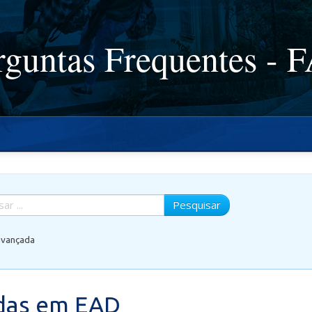
rguntas Frequentes - 
Pesquisar
avançada
das em EAD