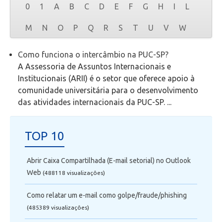
0
1
A
B
C
D
E
F
G
H
I
L
Secretaria de Administração Escolar - SAE
M
N
O
P
Q
R
S
T
U
V
W
Financeiro
Como funciona o intercâmbio na PUC-SP?
A Assessoria de Assuntos Internacionais e
Biblioteca
Institucionais (ARII) é o setor que oferece apoio à
comunidade universitária para o desenvolvimento
Wifi
das atividades internacionais da PUC-SP. ...
Laboratórios
TOP 10
EAD
Abrir Caixa Compartilhada (E-mail setorial) no Outlook
Web
(488118 visualizaçôes)
Suporte
Como relatar um e-mail como golpe/fraude/phishing
Videoconferência
(485389 visualizaçôes)