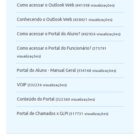
Telefonia
Como acessar o Outlook Web
(441308 visualizaçôes)
Conhecendo o Outlook Web
(428421 visualizaçôes)
Office 365
Como acessar o Portal do Aluno?
(402926 visualizaçôes)
Intercâmbio
Como acessar o Portal do Funcionário?
(375791
Fluig
visualizaçôes)
Portal do Aluno - Manual Geral
(334168 visualizaçôes)
Feedz
VOIP
(332236 visualizaçôes)
Conteúdo do Portal
(322560 visualizaçôes)
Portal de Chamados x GLPI
(317731 visualizaçôes)