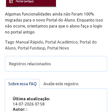
Algumas funcionalidades ainda não foram 100%
migradas para o novo Portal do Aluno. Enquanto isso
não ocorre, orientamos para que o aluno faça o login
no portal antigo.
Tags:
Manual Rápido
,
Portal Acadêmico
,
Portal do
Aluno
,
Portal Fundasp
,
Portal Novo
Registros relacionados
Novo Portal do Professor - Manual rápido
(Aluno) Não consigo acessar o Portal. Usuário ou
Sobre essa FAQ
Avalie este registro:
Senha inválidos. O que faço?
Acessando a equipe da sua aula no Microsoft
Última atualização:
Teams através do Portal
14-07-2026 07:58
Como acessar o Portal do Aluno?
Autor: :
(Portal Novo) Como gerar o boleto