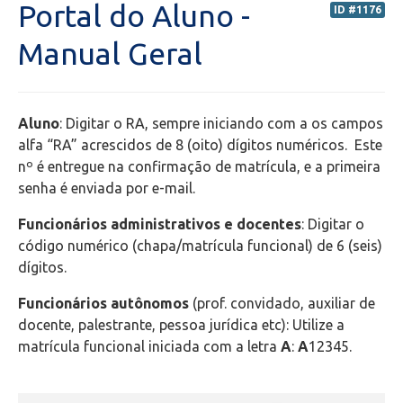
Portal do Aluno -
ID #1176
Portal do Professor (PORTAL ANTIGO) - Orientações
Manual Geral
Portal do Professor (NOVO) - Orientações
Aluno
: Digitar o RA, sempre iniciando com a os campos
Portal do Aluno
alfa “RA” acrescidos de 8 (oito) dígitos numéricos. Este
nº é entregue na confirmação de matrícula, e a primeira
Transporte Escolar
senha é enviada por e-mail.
Funcionários administrativos e docentes
: Digitar o
Bolsas de estudos
código numérico (chapa/matrícula funcional) de 6 (seis)
dígitos.
Secretaria de Administração Escolar - SAE
Funcionários autônomos
(prof. convidado, auxiliar de
Financeiro
docente, palestrante, pessoa jurídica etc): Utilize a
matrícula funcional iniciada com a letra
A
:
A
12345.
Biblioteca