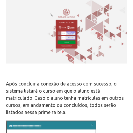
Wifi
Laboratórios
EAD
Suporte
Videoconferência
Telefonia
Após concluir a conexão de acesso com sucesso, o
sistema listará o curso em que o aluno está
matriculado. Caso o aluno tenha matrículas em outros
Office 365
cursos, em andamento ou concluídos, todos serão
listados nessa primeira tela.
Intercâmbio
Fluig