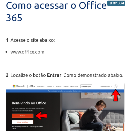
Como acessar o Office
ID #1334
Secretaria de Administração Escolar - SAE
365
Financeiro
1
. Acesse o site abaixo:
Biblioteca
www.office.com
Wifi
Laboratórios
2
. Localize o botão
Entrar
. Como demonstrado abaixo.
EAD
Suporte
Videoconferência