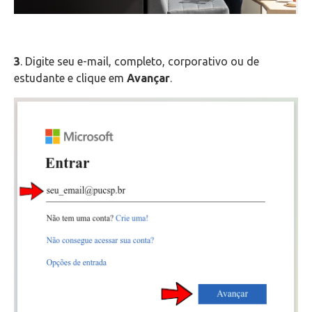
Telefonia
Office 365
3
. Digite seu e-mail, completo, corporativo ou de
estudante e clique em
Avançar
.
Microsoft Teams
Outlook Web
Intercâmbio
Fluig
Feedz