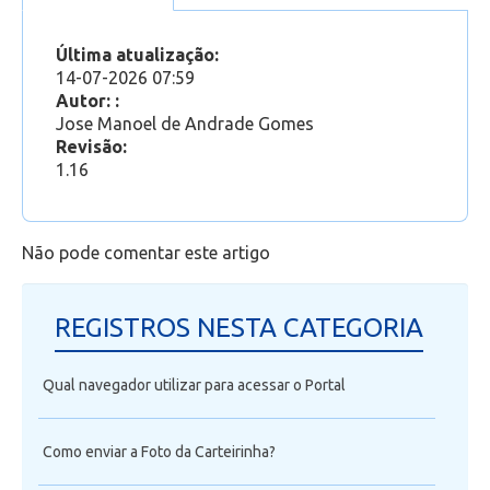
ano anterior, para o semestre vigente?
(Portal Novo) - Como fazer uma
Feedz
Última atualização:
solicitação/requerimento
14-07-2026 07:59
Anexo (REQUERIMENTOS) - Como adicionar
Autor: :
mais de um anexo/arquivo
Jose Manoel de Andrade Gomes
Não visualizo Requerimento no Portal
Revisão:
Boletos: Observações
1.16
Não pode comentar este artigo
REGISTROS NESTA CATEGORIA
Qual navegador utilizar para acessar o Portal
Como enviar a Foto da Carteirinha?