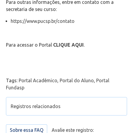
Para outras informações, entre em contato com a
Wifi
secretaria de seu curso:
Laboratórios
https://www.pucsp.br/contato
EAD
Para acessar o Portal
CLIQUE AQUI
.
Suporte
Videoconferência
Tags:
Portal Acadêmico
,
Portal do Aluno
,
Portal
Telefonia
Fundasp
Office 365
Registros relacionados
Intercâmbio
É possível importar o conteúdo de um ambiente
da plataforma moodle, utilizado no semestre ou
Sobre essa FAQ
Avalie este registro:
Fluig