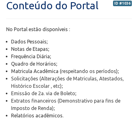
Conteúdo do Portal
ID #1036
Portal do Professor (PORTAL ANTIGO) - Orientações
Portal do Professor (NOVO) - Orientações
No Portal estão disponíveis :
Dados Pessoais;
Portal do Aluno
Notas de Etapas;
Frequência Diária;
Transporte Escolar
Quadro de Horários;
Matricula Acadêmica (
respeitando os períodos
);
Bolsas de estudos
Solicitações (Alterações de Matriculas, Atestados,
Histórico Escolar , etc)
;
Emissão de 2a. via de Boleto
;
Secretaria de Administração Escolar - SAE
Extratos financeiros (Demonstrativo para fins de
Imposto de Renda)
;
Financeiro
Relatórios acadêmicos.
Biblioteca