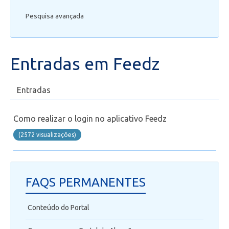
Pesquisa avançada
Secretaria de Administração Escolar - SAE
Financeiro
Entradas em Feedz
Biblioteca
Entradas
Wifi
Como realizar o login no aplicativo Feedz
Laboratórios
(2572 visualizaçôes)
EAD
FAQS PERMANENTES
Suporte
Conteúdo do Portal
Videoconferência