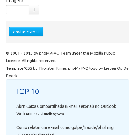
imagem
Telefonia
Office 365
enviar e-mail
Intercâmbio
Fluig
© 2001 - 2013 by
phpMyFAQ Team
under the
Mozilla Public
License
. All rights reserved.
Template/CSS by
Thorsten Rinne
, phpMyFAQ logo by
Lieven Op De
Feedz
Beeck
.
TOP 10
Abrir Caixa Compartilhada (E-mail setorial) no Outlook
Web
(488237 visualizaçôes)
Como relatar um e-mail como golpe/fraude/phishing
(485487 visualizaçôes)