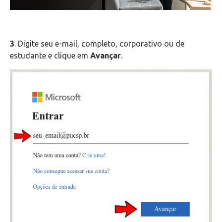
Telefonia
Office 365
3
. Digite seu e-mail, completo, corporativo ou de
estudante e clique em
Avançar
.
Microsoft Teams
Outlook Web
Intercâmbio
Fluig
Feedz