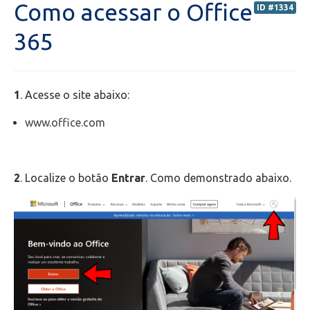
Como acessar o Office
ID #1334
Secretaria de Administração Escolar - SAE
365
Financeiro
1
. Acesse o site abaixo:
Biblioteca
www.office.com
Wifi
Laboratórios
2
. Localize o botão
Entrar
. Como demonstrado abaixo.
EAD
Suporte
Videoconferência