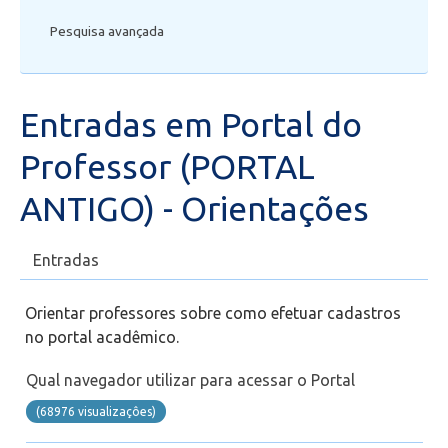
Pesquisa avançada
Portal do Professor (PORTAL ANTIGO) - Orientações
Portal do Professor (NOVO) - Orientações
Entradas em Portal do
Portal do Aluno
Professor (PORTAL
Transporte Escolar
ANTIGO) - Orientações
Bolsas de estudos
Entradas
Secretaria de Administração Escolar - SAE
Orientar professores sobre como efetuar cadastros
no portal acadêmico.
Financeiro
Qual navegador utilizar para acessar o Portal
Biblioteca
(68976 visualizaçôes)