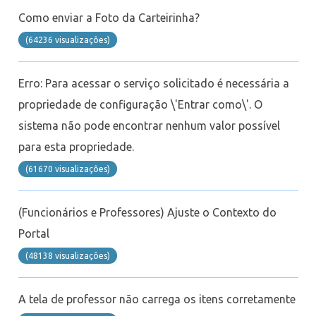
Wifi
Como enviar a Foto da Carteirinha?
(64236 visualizaçôes)
Laboratórios
Erro: Para acessar o serviço solicitado é necessária a
EAD
propriedade de configuração \'Entrar como\'. O
Suporte
sistema não pode encontrar nenhum valor possível
para esta propriedade.
Videoconferência
(61670 visualizaçôes)
Telefonia
(Funcionários e Professores) Ajuste o Contexto do
Portal
Office 365
(48138 visualizaçôes)
Intercâmbio
A tela de professor não carrega os itens corretamente
Fluig