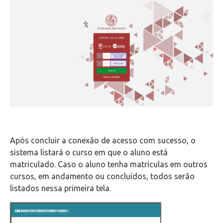
Wifi
Laboratórios
EAD
Suporte
Videoconferência
Telefonia
Após concluir a conexão de acesso com sucesso, o
sistema listará o curso em que o aluno está
matriculado. Caso o aluno tenha matrículas em outros
Office 365
cursos, em andamento ou concluídos, todos serão
listados nessa primeira tela.
Intercâmbio
Fluig