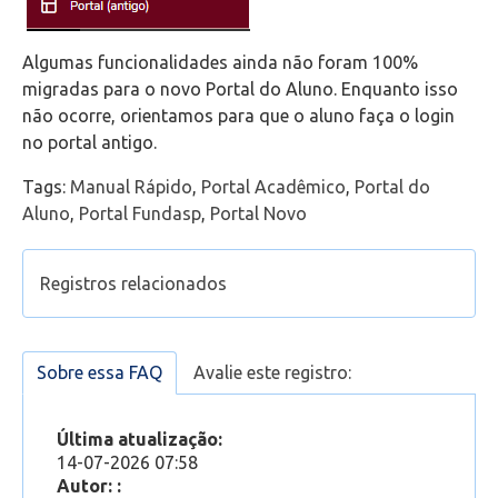
Algumas funcionalidades ainda não foram 100%
migradas para o novo Portal do Aluno. Enquanto isso
não ocorre, orientamos para que o aluno faça o login
no portal antigo.
Tags:
Manual Rápido
,
Portal Acadêmico
,
Portal do
Aluno
,
Portal Fundasp
,
Portal Novo
Registros relacionados
Novo Portal do Professor - Manual rápido
(Aluno) Não consigo acessar o Portal. Usuário ou
Sobre essa FAQ
Avalie este registro:
Senha inválidos. O que faço?
Acessando a equipe da sua aula no Microsoft
Última atualização:
Teams através do Portal
14-07-2026 07:58
Como acessar o Portal do Aluno?
Autor: :
(Portal Novo) Como gerar o boleto