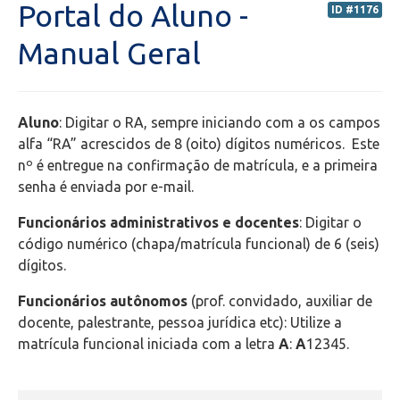
Portal do Aluno -
ID #1176
Portal do Professor (PORTAL ANTIGO) - Orientações
Manual Geral
Portal do Professor (NOVO) - Orientações
Aluno
: Digitar o RA, sempre iniciando com a os campos
Portal do Aluno
alfa “RA” acrescidos de 8 (oito) dígitos numéricos. Este
nº é entregue na confirmação de matrícula, e a primeira
Transporte Escolar
senha é enviada por e-mail.
Funcionários administrativos e docentes
: Digitar o
Bolsas de estudos
código numérico (chapa/matrícula funcional) de 6 (seis)
dígitos.
Secretaria de Administração Escolar - SAE
Funcionários autônomos
(prof. convidado, auxiliar de
Financeiro
docente, palestrante, pessoa jurídica etc): Utilize a
matrícula funcional iniciada com a letra
A
:
A
12345.
Biblioteca