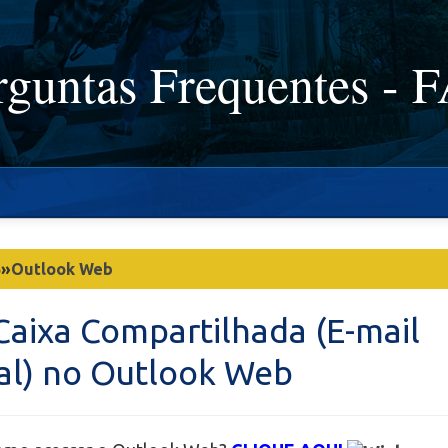
rguntas Frequentes - 
5
»
Outlook Web
Caixa Compartilhada (E-mail
ial) no Outlook Web