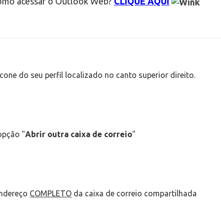
omo acessar o Outlook Web?
CLIQUE AQUI
cone do seu perfil localizado no canto superior direito.
opção "
Abrir outra caixa de correio
"
ndereço
COMPLETO
da caixa de correio compartilhada