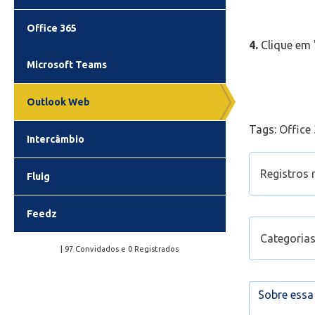
Office 365
4.
Clique em 
Microsoft Teams
Outlook Web
Tags:
Office
Intercâmbio
Registros 
Fluig
Configur
Feedz
Exporta
Categorias
Como ac
| 97 Convidados e 0 Registrados
Encaminh
Office 3
Como en
Sobre ess
Suporte