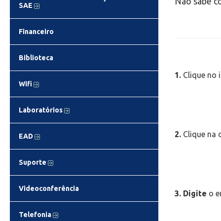
Não sabe c
SAE
Financeiro
Biblioteca
1.
Clique no i
Wifi
Laboratórios
2.
Clique na 
EAD
Suporte
Videoconferência
3.
Digite
o e
Telefonia