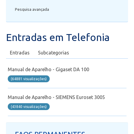
Pesquisa avançada
Secretaria de Administração Escolar - SAE
Financeiro
Entradas em Telefonia
Biblioteca
Entradas
Subcategorias
Wifi
Manual de Aparelho - Gigaset DA 100
Laboratórios
(64881 visualizaçôes)
EAD
Manual de Aparelho - SIEMENS Euroset 3005
Suporte
(43840 visualizaçôes)
Videoconferência