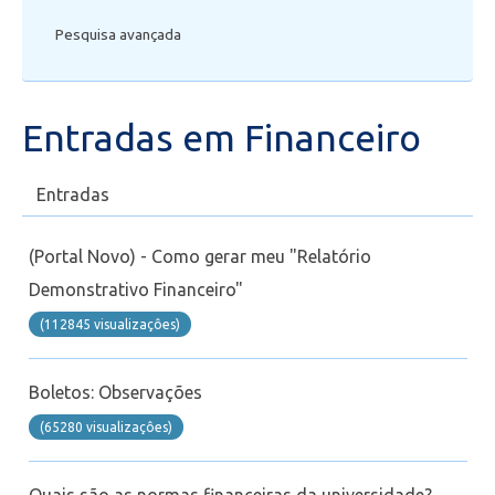
Pesquisa avançada
Secretaria de Administração Escolar - SAE
Financeiro
Entradas em Financeiro
Biblioteca
Entradas
Wifi
(Portal Novo) - Como gerar meu "Relatório
Laboratórios
Demonstrativo Financeiro"
(112845 visualizaçôes)
EAD
Boletos: Observações
Suporte
(65280 visualizaçôes)
Videoconferência
Quais são as normas financeiras da universidade?