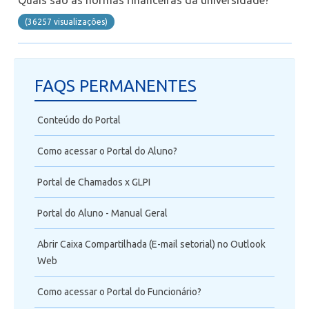
Telefonia
(36257 visualizaçôes)
Office 365
FAQS PERMANENTES
Intercâmbio
Conteúdo do Portal
Fluig
Como acessar o Portal do Aluno?
Feedz
Portal de Chamados x GLPI
Portal do Aluno - Manual Geral
Abrir Caixa Compartilhada (E-mail setorial) no Outlook
Web
Como acessar o Portal do Funcionário?