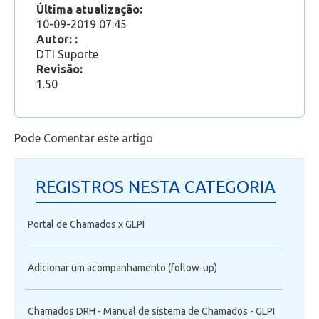
Última atualização:
acessar o Portal. Usuário ou Senha inválidos. O
10-09-2019 07:45
que faço?
Autor: :
(Aluno) Não consigo acessar o Portal. Usuário ou
DTI Suporte
Senha inválidos. O que faço?
Revisão:
1.50
Pode
Comentar este artigo
REGISTROS NESTA CATEGORIA
Portal de Chamados x GLPI
Adicionar um acompanhamento (follow-up)
Chamados DRH - Manual de sistema de Chamados - GLPI