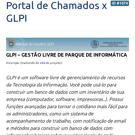
Portal de Chamados x
ID #1074
Secretaria de Administração Escolar - SAE
GLPI
Financeiro
Biblioteca
GLPI – GESTÃO LIVRE DE PARQUE DE INFORMÁTICA
Wifi
Descrição (traduzido do
site
do projeto):
Laboratórios
GLPI é um software livre de gerenciamento de recursos
da Tecnologia da Informação. Você pode usá-lo para
EAD
construir um banco de dados com um inventário de sua
empresa (computador, software, impressoras..). Possui
funções avançadas para tornar o cotidiano mais fácil para
Suporte
os administradores, como um sistema de
acompanhamento de trabalho, com notificação de email
Microsoft Outlook
e métodos para construir um banco de dados com