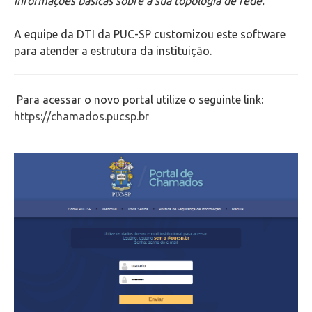
informações básicas sobre a sua topologia de rede.
Como limpar o cache do seu navegador
A equipe da DTI da PUC-SP customizou este software
Configuração de softwares para leitura de e-mails
para atender a estrutura da instituição.
Configuração e Instalação de Equipamentos
Para acessar o novo portal utilize o seguinte link:
https://chamados.pucsp.br
Totens de Impressão
Portal de Chamados
VPN
Outlook Web
Videoconferência
Telefonia