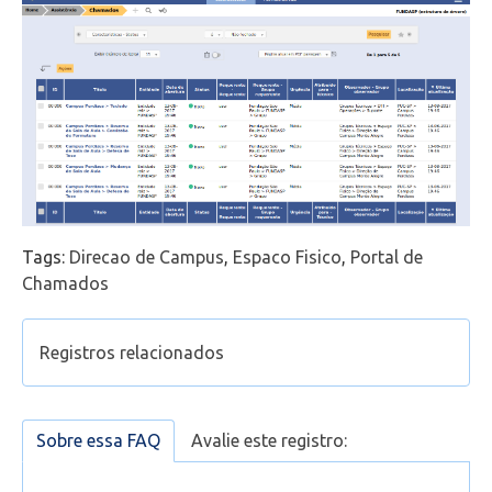
Tags:
Direcao de Campus
,
Espaco Fisico
,
Portal de
Chamados
Registros relacionados
Como acessar o Portal do Aluno?
Conteúdo do Portal
Sobre essa FAQ
Avalie este registro:
Portal do Aluno - Manual Geral
(Funcionários e Professores) Não consigo