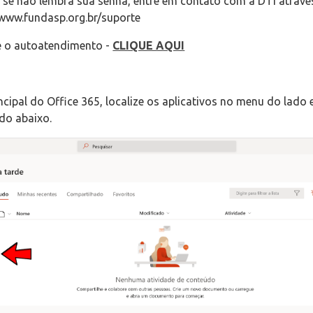
: se não lembra sua senha, entre em contato com a DTI atravé
www.fundasp.org.br/suporte
ize o autoatendimento -
CLIQUE AQUI
rincipal do Office 365, localize os aplicativos no menu do lado
do abaixo.