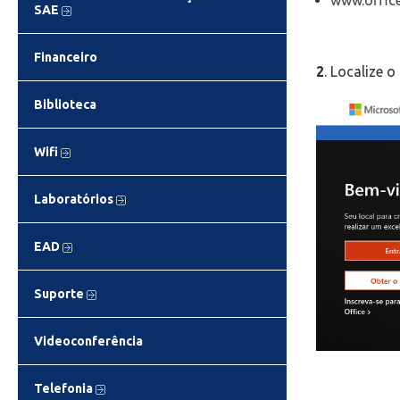
www.offic
SAE
Financeiro
2
. Localize 
Biblioteca
Wifi
Laboratórios
EAD
Suporte
Videoconferência
Telefonia