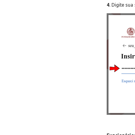
4
. Digite su