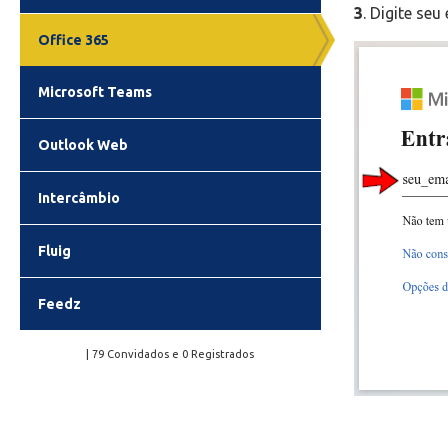
3
. Digite se
Office 365
Microsoft Teams
Outlook Web
Intercâmbio
Fluig
Feedz
| 79 Convidados e 0 Registrados