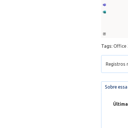
Tags:
Office
Registros 
Como enc
Como red
Sobre ess
laborató
Determi
Última
consegu
Abrir Ca
Acessand