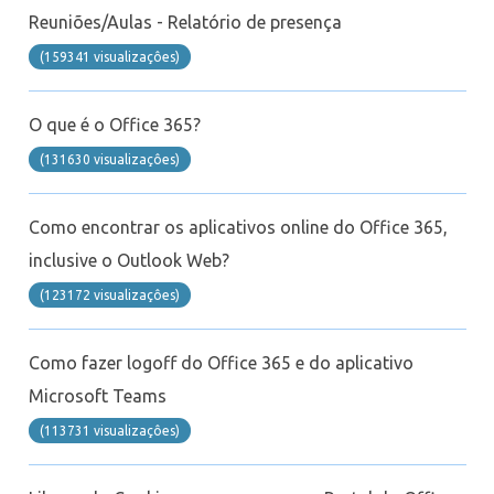
Telefonia
Reuniões/Aulas - Relatório de presença
(159341 visualizaçôes)
Office 365
O que é o Office 365?
Microsoft Teams
(131630 visualizaçôes)
Outlook Web
Como encontrar os aplicativos online do Office 365,
Intercâmbio
inclusive o Outlook Web?
(123172 visualizaçôes)
Fluig
Como fazer logoff do Office 365 e do aplicativo
Feedz
Microsoft Teams
(113731 visualizaçôes)