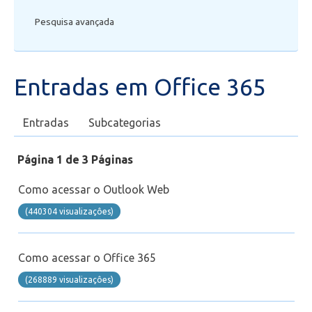
Pesquisa avançada
Secretaria de Administração Escolar - SAE
Financeiro
Entradas em Office 365
Biblioteca
Entradas
Subcategorias
Wifi
Página 1 de 3 Páginas
Laboratórios
Como acessar o Outlook Web
EAD
(440304 visualizaçôes)
Suporte
Como acessar o Office 365
(268889 visualizaçôes)
Videoconferência