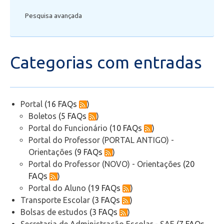
Pesquisa avançada
Secretaria de Administração Escolar - SAE
Financeiro
Categorias com entradas
Biblioteca
Wifi
Portal
(16 FAQs
)
Boletos
(5 FAQs
)
Laboratórios
Portal do Funcionário
(10 FAQs
)
Portal do Professor (PORTAL ANTIGO) -
Orientações
(9 FAQs
)
EAD
Portal do Professor (NOVO) - Orientações
(20
FAQs
)
Suporte
Portal do Aluno
(19 FAQs
)
Transporte Escolar
(3 FAQs
)
Videoconferência
Bolsas de estudos
(3 FAQs
)
Secretaria de Administração Escolar - SAE
(7 FAQs