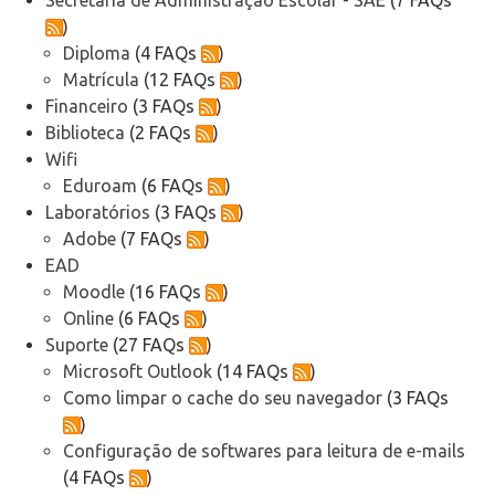
Telefonia
)
Diploma
(4 FAQs
)
Office 365
Matrícula
(12 FAQs
)
Financeiro
(3 FAQs
)
Biblioteca
(2 FAQs
)
Intercâmbio
Wifi
Eduroam
(6 FAQs
)
Fluig
Laboratórios
(3 FAQs
)
Adobe
(7 FAQs
)
Feedz
EAD
Moodle
(16 FAQs
)
Online
(6 FAQs
)
Suporte
(27 FAQs
)
Microsoft Outlook
(14 FAQs
)
Como limpar o cache do seu navegador
(3 FAQs
)
Configuração de softwares para leitura de e-mails
(4 FAQs
)