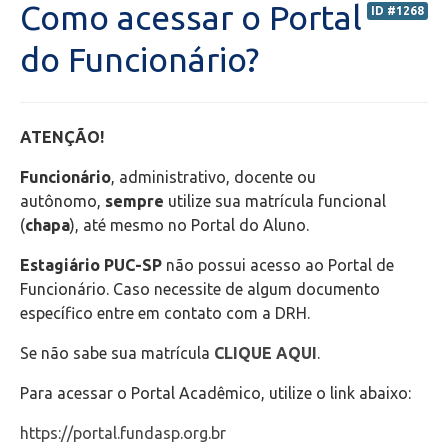
Como acessar o Portal
ID #1268
Portal do Professor (PORTAL ANTIGO) - Orientações
do Funcionário?
Portal do Professor (NOVO) - Orientações
ATENÇÃO!
Portal do Aluno
Funcionário
, administrativo, docente ou
Transporte Escolar
autônomo,
sempre
utilize sua matrícula funcional
(
chapa
), até mesmo no Portal do Aluno.
Bolsas de estudos
Estagiário PUC-SP
não possui acesso ao Portal de
Funcionário. Caso necessite de algum documento
Secretaria de Administração Escolar - SAE
específico entre em contato com a DRH.
Se não sabe sua matrícula
CLIQUE AQUI
.
Financeiro
Para acessar o Portal Acadêmico, utilize o link abaixo:
Biblioteca
https://portal.fundasp.org.br