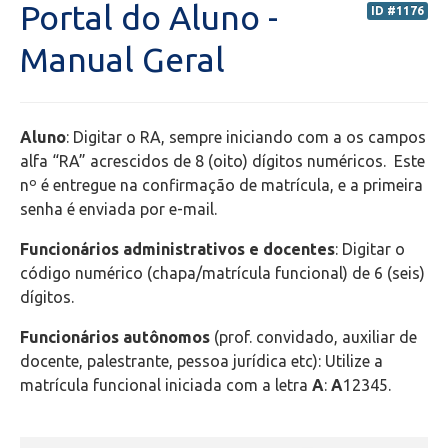
Portal do Aluno -
ID #1176
Portal do Professor (PORTAL ANTIGO) - Orientações
Manual Geral
Portal do Professor (NOVO) - Orientações
Aluno
: Digitar o RA, sempre iniciando com a os campos
Portal do Aluno
alfa “RA” acrescidos de 8 (oito) dígitos numéricos. Este
nº é entregue na confirmação de matrícula, e a primeira
Transporte Escolar
senha é enviada por e-mail.
Funcionários administrativos e docentes
: Digitar o
Bolsas de estudos
código numérico (chapa/matrícula funcional) de 6 (seis)
dígitos.
Secretaria de Administração Escolar - SAE
Funcionários autônomos
(prof. convidado, auxiliar de
Financeiro
docente, palestrante, pessoa jurídica etc): Utilize a
matrícula funcional iniciada com a letra
A
:
A
12345.
Biblioteca