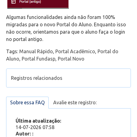
Algumas funcionalidades ainda não foram 100%
migradas para o novo Portal do Aluno. Enquanto isso
não ocorre, orientamos para que o aluno faça o login
no portal antigo.
Tags:
Manual Rápido
,
Portal Acadêmico
,
Portal do
Aluno
,
Portal Fundasp
,
Portal Novo
Registros relacionados
Novo Portal do Professor - Manual rápido
(Aluno) Não consigo acessar o Portal. Usuário ou
Sobre essa FAQ
Avalie este registro:
Senha inválidos. O que faço?
Acessando a equipe da sua aula no Microsoft
Última atualização:
Teams através do Portal
14-07-2026 07:58
Como acessar o Portal do Aluno?
Autor: :
(Portal Novo) Como gerar o boleto