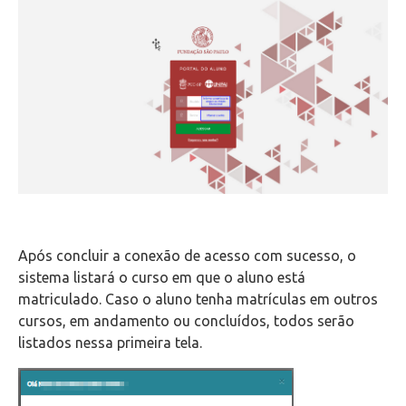
Wifi
Laboratórios
EAD
Suporte
Videoconferência
Telefonia
Após concluir a conexão de acesso com sucesso, o
sistema listará o curso em que o aluno está
matriculado. Caso o aluno tenha matrículas em outros
Office 365
cursos, em andamento ou concluídos, todos serão
listados nessa primeira tela.
Intercâmbio
Fluig