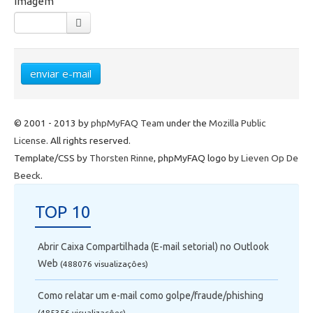
imagem
Telefonia
Office 365
enviar e-mail
Intercâmbio
Fluig
© 2001 - 2013 by
phpMyFAQ Team
under the
Mozilla Public
License
. All rights reserved.
Template/CSS by
Thorsten Rinne
, phpMyFAQ logo by
Lieven Op De
Feedz
Beeck
.
TOP 10
Abrir Caixa Compartilhada (E-mail setorial) no Outlook
Web
(488076 visualizaçôes)
Como relatar um e-mail como golpe/fraude/phishing
(485356 visualizaçôes)