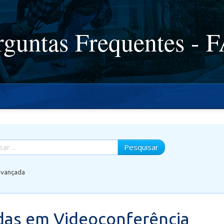
rguntas Frequentes - 
Pesquisar
avançada
das em Videoconferência