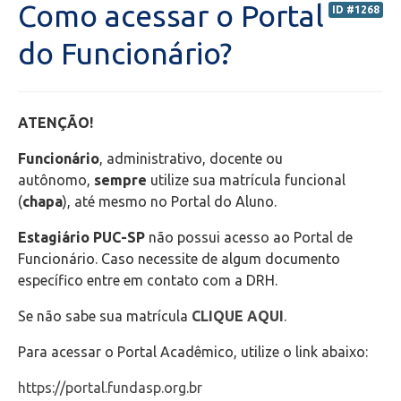
Como acessar o Portal
ID #1268
Portal do Professor (PORTAL ANTIGO) - Orientações
do Funcionário?
Portal do Professor (NOVO) - Orientações
ATENÇÃO!
Portal do Aluno
Funcionário
, administrativo, docente ou
Transporte Escolar
autônomo,
sempre
utilize sua matrícula funcional
(
chapa
), até mesmo no Portal do Aluno.
Bolsas de estudos
Estagiário PUC-SP
não possui acesso ao Portal de
Funcionário. Caso necessite de algum documento
Secretaria de Administração Escolar - SAE
específico entre em contato com a DRH.
Se não sabe sua matrícula
CLIQUE AQUI
.
Financeiro
Para acessar o Portal Acadêmico, utilize o link abaixo:
Biblioteca
https://portal.fundasp.org.br