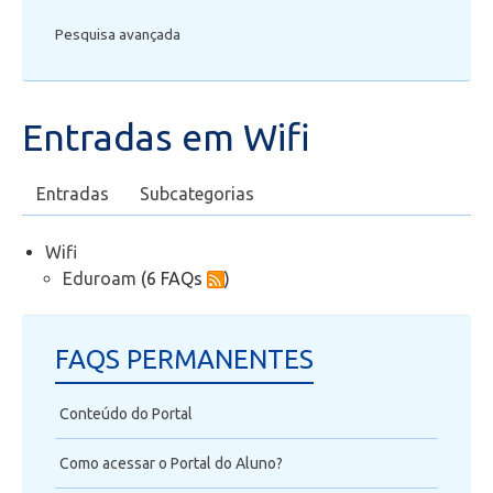
Pesquisa avançada
Secretaria de Administração Escolar - SAE
Financeiro
Entradas em Wifi
Biblioteca
Entradas
Subcategorias
Wifi
Wifi
Eduroam
Eduroam
(6 FAQs
)
Laboratórios
FAQS PERMANENTES
EAD
Conteúdo do Portal
Suporte
Como acessar o Portal do Aluno?